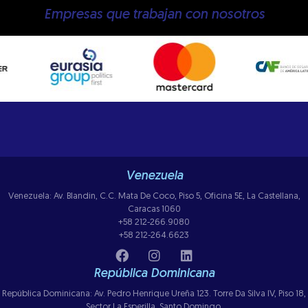
Empresas que trabajan con nosotros
Venezuela
Venezuela: Av. Blandin, C.C. Mata De Coco, Piso 5, Oficina 5E, La Castellana,
Caracas 1060
+58 212-266.9080
+58 212-264.6623
República Dominicana
República Dominicana: Av. Pedro Henrique Ureña 123. Torre Da Silva IV, Piso 18,
Sector La Esperilla, Santo Domingo.