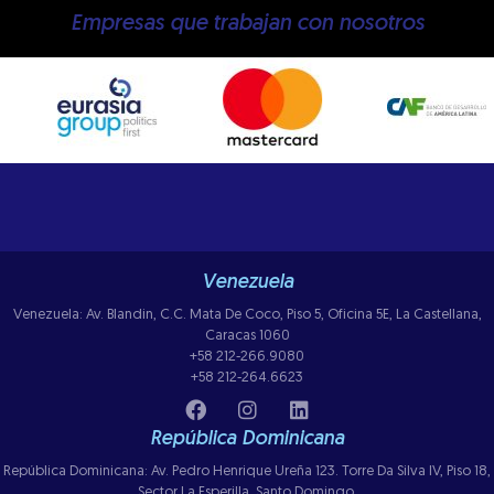
Empresas que trabajan con nosotros
Venezuela
Venezuela: Av. Blandin, C.C. Mata De Coco, Piso 5, Oficina 5E, La Castellana,
Caracas 1060
+58 212-266.9080
+58 212-264.6623
República Dominicana
República Dominicana: Av. Pedro Henrique Ureña 123. Torre Da Silva IV, Piso 18,
Sector La Esperilla, Santo Domingo.