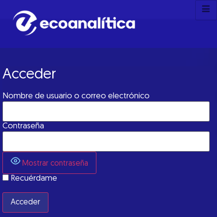
Acceder
Nombre de usuario o correo electrónico
Contraseña
Mostrar contraseña
Recuérdame