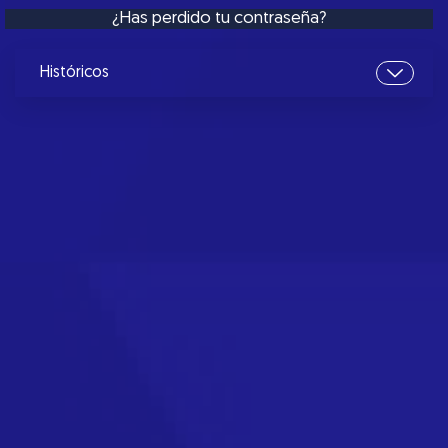
¿Has perdido tu contraseña?
Históricos