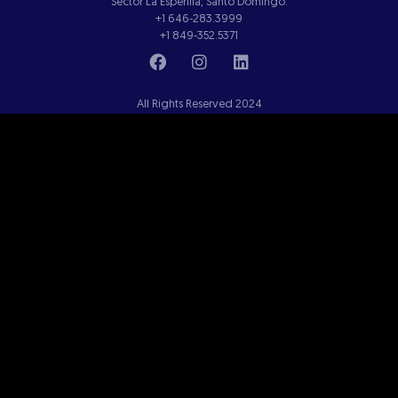
Sector La Esperilla, Santo Domingo.
+1 646-283.3999
+1 849-352.5371
All Rights Reserved 2024