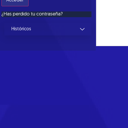
50,0% de la pr
Por el lado d
¿Has perdido tu contraseña?
cuanto a los m
las fluctuacion
Por el lado de
Históricos
precios en el 
incluida la de 