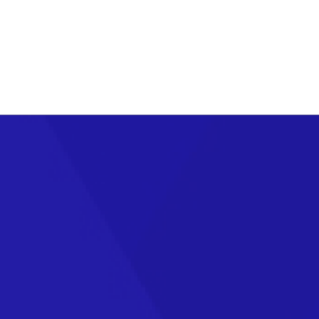
oducción mundial de cobre y es el principal demandante de materias 
e la demanda, se proyecta que la economía china se desacelerará
etales, el Fondo Monetario Internacional (FMI) estima que una variac
es de la producción industrial de China.
 la oferta, ha habido una reducción generalizada de la inversión, pe
futuro cercano. Efectivamente, los precios bajos de la energía han con
cobre, acero y aluminio.