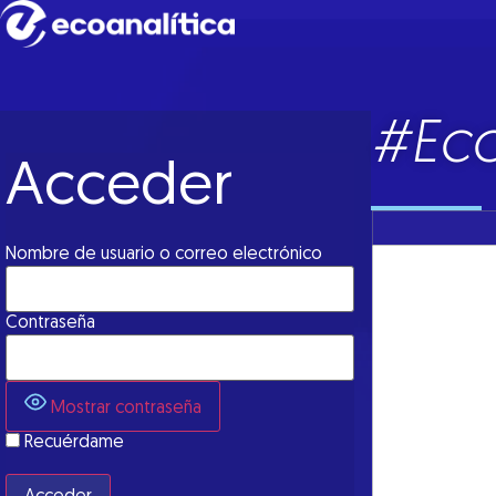
#Eco
Acceder
Nombre de usuario o correo electrónico
Los precios d
factores de of
Contraseña
significativam
café.
A priori, por 
Mostrar contraseña
pensarse que e
Los metales es
Recuérdame
crecimiento d
precios de los