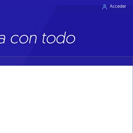
Acceder
a con todo
 desplome de los precios del petróleo debido principalmente a
es preciosos, entre otras materias primas, han retrocedido también
éticos (petróleo) seguidos por los agrícolas, como el cacao y el
ualidad casi totalmente controlado por factores de oferta, podría
tante, no es el caso para todas.
la construcción en el mundo. Por consiguiente, los vaivenes en el
smos y sus precios. La importancia de la economía China en los
to de los demás commodities. China consume actualmente cerca de