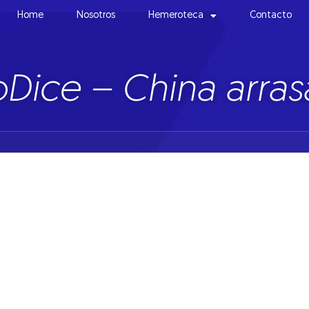
Home
Nosotros
Hemeroteca
Contacto
Dice – China arras
e las materias primas han caído notablemente desde 2014, con un
erta. Los precios de los metales industriales, los alimentos, metal
ente en el último año. Los más afectados son los commodities energ
ser el petróleo el commodity por excelencia y encontrarse en la act
ste es el factor que prevalece para todas las materias primas; no obs
tán linealmente vinculados al comportamiento de la industria y de 
e la economía mundial afectan directamente la demanda de los mi
 metales y del petróleo es algo que se replica en el comportamien